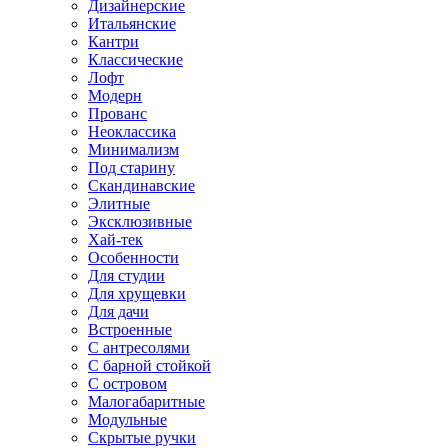
Дизайнерские
Итальянские
Кантри
Классические
Лофт
Модерн
Прованс
Неоклассика
Минимализм
Под старину
Скандинавские
Элитные
Эксклюзивные
Хай-тек
Особенности
Для студии
Для хрущевки
Для дачи
Встроенные
С антресолями
С барной стойкой
С островом
Малогабаритные
Модульные
Скрытые ручки