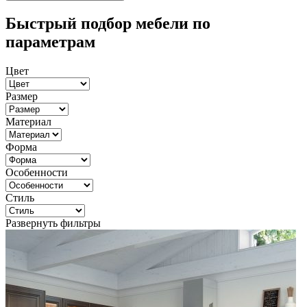
Быстрый подбор мебели по
параметрам
Цвет
Размер
Материал
Форма
Особенности
Стиль
Развернуть фильтры