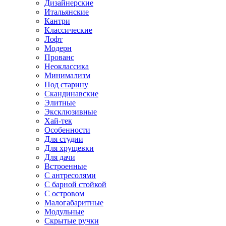
Дизайнерские
Итальянские
Кантри
Классические
Лофт
Модерн
Прованс
Неоклассика
Минимализм
Под старину
Скандинавские
Элитные
Эксклюзивные
Хай-тек
Особенности
Для студии
Для хрущевки
Для дачи
Встроенные
С антресолями
С барной стойкой
С островом
Малогабаритные
Модульные
Скрытые ручки