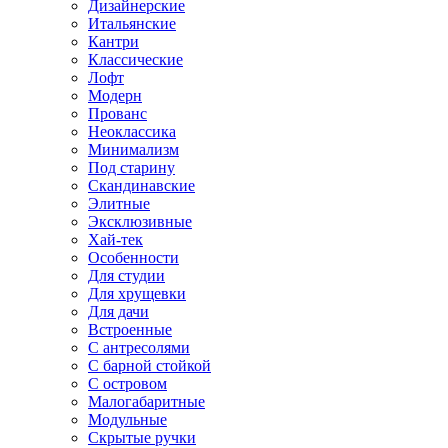
Дизайнерские
Итальянские
Кантри
Классические
Лофт
Модерн
Прованс
Неоклассика
Минимализм
Под старину
Скандинавские
Элитные
Эксклюзивные
Хай-тек
Особенности
Для студии
Для хрущевки
Для дачи
Встроенные
С антресолями
С барной стойкой
С островом
Малогабаритные
Модульные
Скрытые ручки