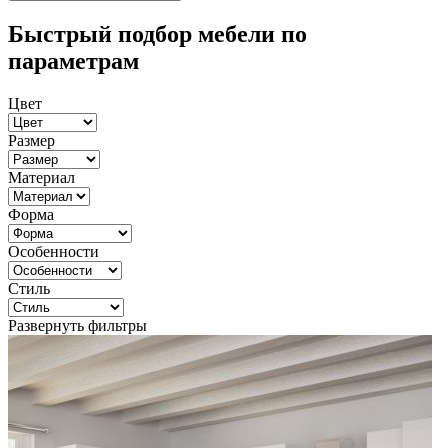
Быстрый подбор мебели по
параметрам
Цвет
Размер
Материал
Форма
Особенности
Стиль
Развернуть фильтры