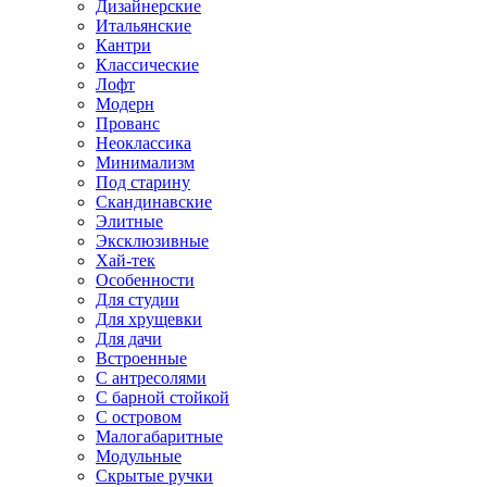
Дизайнерские
Итальянские
Кантри
Классические
Лофт
Модерн
Прованс
Неоклассика
Минимализм
Под старину
Скандинавские
Элитные
Эксклюзивные
Хай-тек
Особенности
Для студии
Для хрущевки
Для дачи
Встроенные
С антресолями
С барной стойкой
С островом
Малогабаритные
Модульные
Скрытые ручки