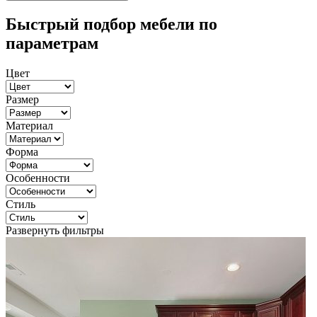
Быстрый подбор мебели по
параметрам
Цвет
Размер
Материал
Форма
Особенности
Стиль
Развернуть фильтры