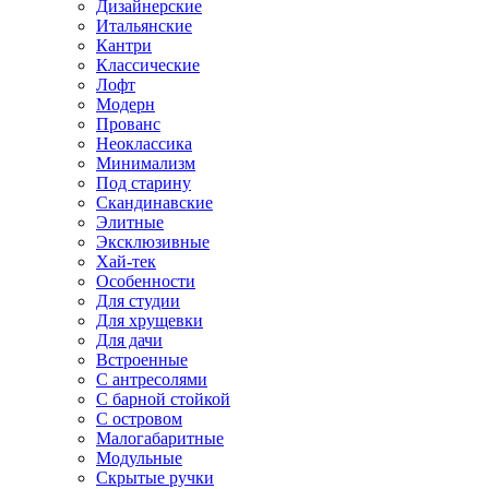
Дизайнерские
Итальянские
Кантри
Классические
Лофт
Модерн
Прованс
Неоклассика
Минимализм
Под старину
Скандинавские
Элитные
Эксклюзивные
Хай-тек
Особенности
Для студии
Для хрущевки
Для дачи
Встроенные
С антресолями
С барной стойкой
С островом
Малогабаритные
Модульные
Скрытые ручки