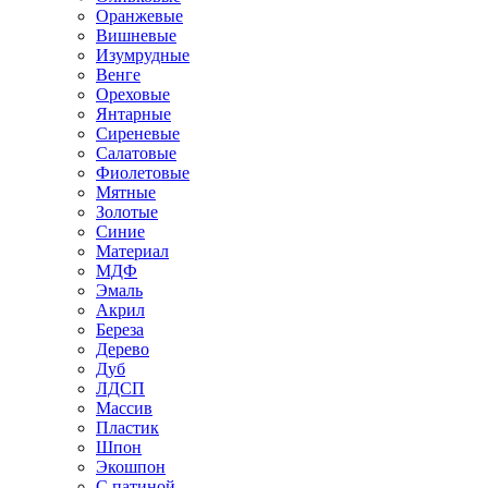
Оранжевые
Вишневые
Изумрудные
Венге
Ореховые
Янтарные
Сиреневые
Салатовые
Фиолетовые
Мятные
Золотые
Синие
Материал
МДФ
Эмаль
Акрил
Береза
Дерево
Дуб
ЛДСП
Массив
Пластик
Шпон
Экошпон
С патиной