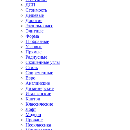
ДСП
Стоимость
Дешевые
Дорогие
Эконом-класс
Элитные
Форма
П-образные
Угловые
Прямые
Радиусные
Скошенные углы
Стиль
Современные
Евро
Английские
Дизайнерские
Итальянские
Кантри
Классические
Лофт
Модерн
Прованс
Неоклассика