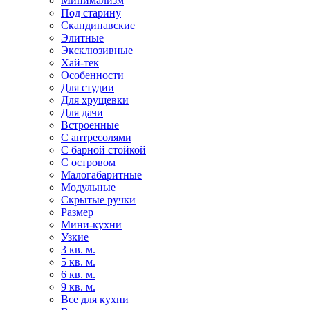
Минимализм
Под старину
Скандинавские
Элитные
Эксклюзивные
Хай-тек
Особенности
Для студии
Для хрущевки
Для дачи
Встроенные
С антресолями
С барной стойкой
С островом
Малогабаритные
Модульные
Скрытые ручки
Размер
Мини-кухни
Узкие
3 кв. м.
5 кв. м.
6 кв. м.
9 кв. м.
Все для кухни