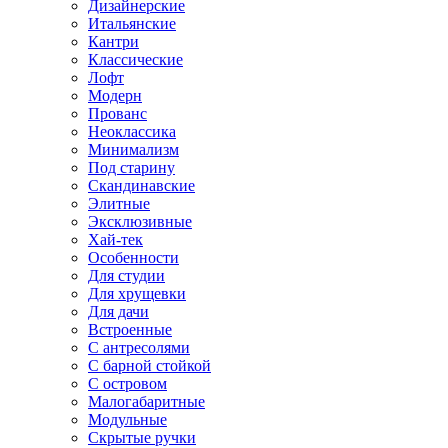
Дизайнерские
Итальянские
Кантри
Классические
Лофт
Модерн
Прованс
Неоклассика
Минимализм
Под старину
Скандинавские
Элитные
Эксклюзивные
Хай-тек
Особенности
Для студии
Для хрущевки
Для дачи
Встроенные
С антресолями
С барной стойкой
С островом
Малогабаритные
Модульные
Скрытые ручки