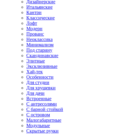
Дизайнерские
Итальянские
Кантри
Классические
Лофт
Модерн
Прованс
Неоклассика
Минимализм
Под старину
Скандинавские
Элитные
Эксклюзивные
Хай-тек
Особенности
Для студии
Для хрущевки
Для дачи
Встроенные
С антресолями
С барной стойкой
С островом
Малогабаритные
Модульные
Скрытые ручки