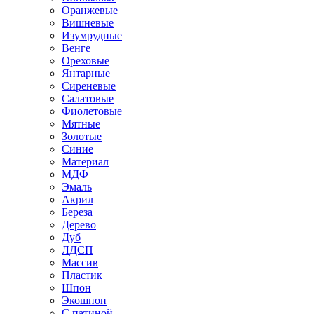
Оранжевые
Вишневые
Изумрудные
Венге
Ореховые
Янтарные
Сиреневые
Салатовые
Фиолетовые
Мятные
Золотые
Синие
Материал
МДФ
Эмаль
Акрил
Береза
Дерево
Дуб
ЛДСП
Массив
Пластик
Шпон
Экошпон
С патиной