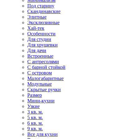
Минимализм
Под старину
Скандинавские
Элитные
Эксклюзивные
Хай-тек
Особенности
Для студии
Для хрущевки
Для дачи
Встроенные
С антресолями
С барной стойкой
С островом
Малогабаритные
Модульные
Скрытые ручки
Размер
Мини-кухни
Узкие
3 кв. м.
5 кв. м.
6 кв. м.
9 кв. м.
Все для кухни