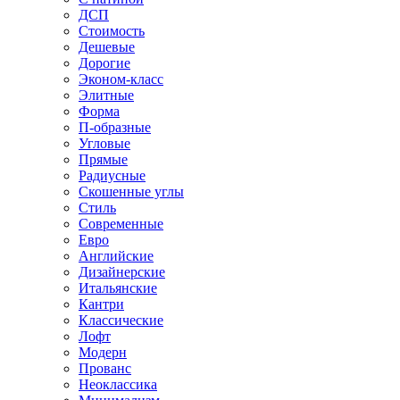
ДСП
Стоимость
Дешевые
Дорогие
Эконом-класс
Элитные
Форма
П-образные
Угловые
Прямые
Радиусные
Скошенные углы
Стиль
Современные
Евро
Английские
Дизайнерские
Итальянские
Кантри
Классические
Лофт
Модерн
Прованс
Неоклассика