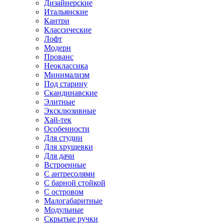
Дизайнерские
Итальянские
Кантри
Классические
Лофт
Модерн
Прованс
Неоклассика
Минимализм
Под старину
Скандинавские
Элитные
Эксклюзивные
Хай-тек
Особенности
Для студии
Для хрущевки
Для дачи
Встроенные
С антресолями
С барной стойкой
С островом
Малогабаритные
Модульные
Скрытые ручки