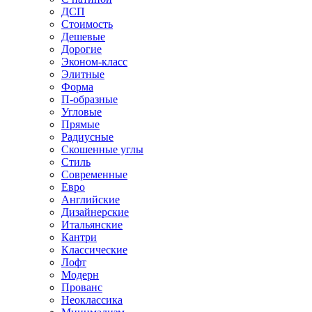
ДСП
Стоимость
Дешевые
Дорогие
Эконом-класс
Элитные
Форма
П-образные
Угловые
Прямые
Радиусные
Скошенные углы
Стиль
Современные
Евро
Английские
Дизайнерские
Итальянские
Кантри
Классические
Лофт
Модерн
Прованс
Неоклассика