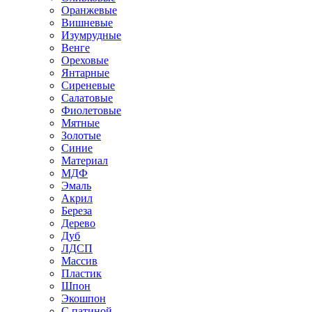
Оранжевые
Вишневые
Изумрудные
Венге
Ореховые
Янтарные
Сиреневые
Салатовые
Фиолетовые
Мятные
Золотые
Синие
Материал
МДФ
Эмаль
Акрил
Береза
Дерево
Дуб
ЛДСП
Массив
Пластик
Шпон
Экошпон
С патиной