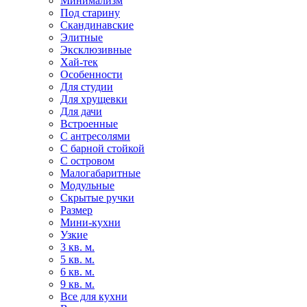
Минимализм
Под старину
Скандинавские
Элитные
Эксклюзивные
Хай-тек
Особенности
Для студии
Для хрущевки
Для дачи
Встроенные
С антресолями
С барной стойкой
С островом
Малогабаритные
Модульные
Скрытые ручки
Размер
Мини-кухни
Узкие
3 кв. м.
5 кв. м.
6 кв. м.
9 кв. м.
Все для кухни