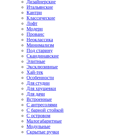
Дизайнерские
Итальянские
Кантри
Классические
Лофт
Модерн
Прованс
Неоклассика
Минимализм
Под старину
Скандинавские
Элитные
Эксклюзивные
Хай-тек
Особенности
Для студии
Для хрущевки
Для дачи
Встроенные
С антресолями
С барной стойкой
С островом
Малогабаритные
Модульные
Скрытые ручки