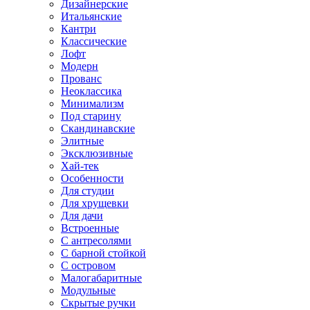
Дизайнерские
Итальянские
Кантри
Классические
Лофт
Модерн
Прованс
Неоклассика
Минимализм
Под старину
Скандинавские
Элитные
Эксклюзивные
Хай-тек
Особенности
Для студии
Для хрущевки
Для дачи
Встроенные
С антресолями
С барной стойкой
С островом
Малогабаритные
Модульные
Скрытые ручки