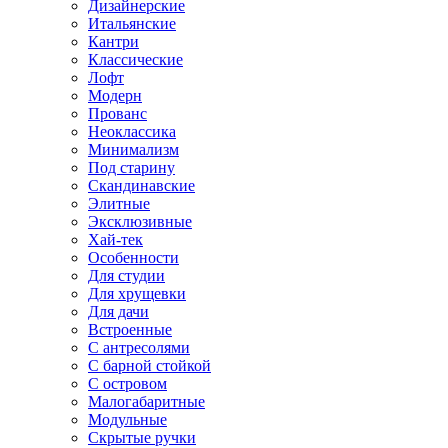
Дизайнерские
Итальянские
Кантри
Классические
Лофт
Модерн
Прованс
Неоклассика
Минимализм
Под старину
Скандинавские
Элитные
Эксклюзивные
Хай-тек
Особенности
Для студии
Для хрущевки
Для дачи
Встроенные
С антресолями
С барной стойкой
С островом
Малогабаритные
Модульные
Скрытые ручки