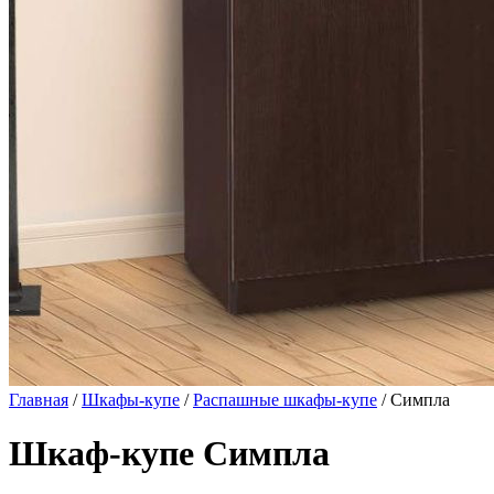
Главная
/
Шкафы-купе
/
Распашные шкафы-купе
/ Симпла
Шкаф-купе Симпла