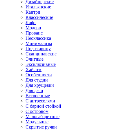
Дизайнерские
Итальянские
Кантри
Классические
Лофт
Модерн
Прованс
Неоклассика
Минимализм
Под старину
Скандинавские
Элитные
Эксклюзивные
Хай-тек
Особенности
Для студии
Для хрущевки
Для дачи
Встроенные
С антресолями
С барной стойкой
С островом
Малогабаритные
Модульные
Скрытые ручки