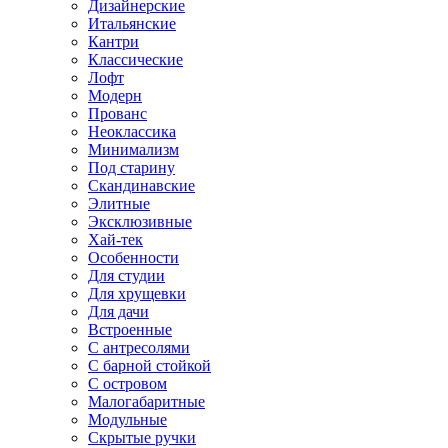
Дизайнерские
Итальянские
Кантри
Классические
Лофт
Модерн
Прованс
Неоклассика
Минимализм
Под старину
Скандинавские
Элитные
Эксклюзивные
Хай-тек
Особенности
Для студии
Для хрущевки
Для дачи
Встроенные
С антресолями
С барной стойкой
С островом
Малогабаритные
Модульные
Скрытые ручки