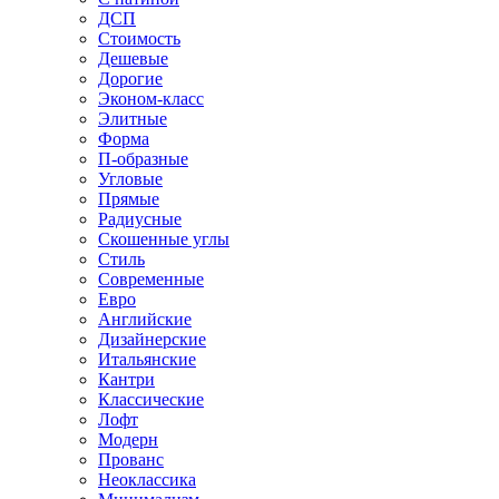
ДСП
Стоимость
Дешевые
Дорогие
Эконом-класс
Элитные
Форма
П-образные
Угловые
Прямые
Радиусные
Скошенные углы
Стиль
Современные
Евро
Английские
Дизайнерские
Итальянские
Кантри
Классические
Лофт
Модерн
Прованс
Неоклассика