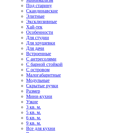
Минимализм
Под старину
Скандинавские
Элитные
Эксклюзивные
Хай-тек
Особенности
Для студии
Для хрущевки
Для дачи
Встроенные
С антресолями
С барной стойкой
С островом
Малогабаритные
Модульные
Скрытые ручки
Размер
Мини-кухни
Узкие
3 кв. м.
5 кв. м.
6 кв. м.
9 кв. м.
Все для кухни