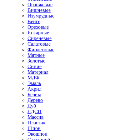
Оранжевые
Вишневые
Изумрудные
Венге
Ореховые
Янтарные
Сиреневые
Салатовые
Фиолетовые
Мятные
Золотые
Синие
Материал
МДФ
Эмаль
Акрил
Береза
Дерево
Дуб
ЛДСП
Массив
Пластик
Шпон
Экошпон
С патиной