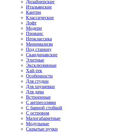
Дизайнерские
Итальянские
Кантри
Классические
Лофт
Модерн
Прованс
Неоклассика
Минимализм
Под старину
Скандинавские
Элитные
Эксклюзивные
Хай-тек
Особенности
Для студии
Для хрущевки
Для дачи
Встроенные
С антресолями
С барной стойкой
С островом
Малогабаритные
Модульные
Скрытые ручки