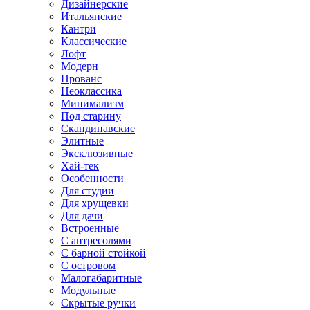
Дизайнерские
Итальянские
Кантри
Классические
Лофт
Модерн
Прованс
Неоклассика
Минимализм
Под старину
Скандинавские
Элитные
Эксклюзивные
Хай-тек
Особенности
Для студии
Для хрущевки
Для дачи
Встроенные
С антресолями
С барной стойкой
С островом
Малогабаритные
Модульные
Скрытые ручки