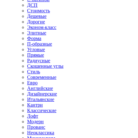
ДСП
Стоимость
Дешевые
Дорогие
Эконом-класс
Элитные
Форма
П-образные
Угловые
Прямые
Радиусные
Скошенные углы
Стиль
Современные
Евро
Английские
Дизайнерские
Итальянские
Кантри
Классические
Лофт
Модерн
Прованс
Неоклассика