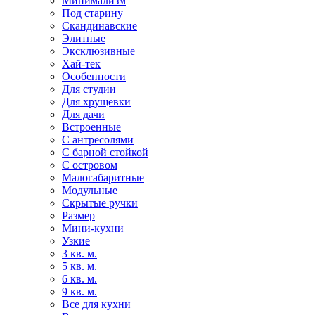
Минимализм
Под старину
Скандинавские
Элитные
Эксклюзивные
Хай-тек
Особенности
Для студии
Для хрущевки
Для дачи
Встроенные
С антресолями
С барной стойкой
С островом
Малогабаритные
Модульные
Скрытые ручки
Размер
Мини-кухни
Узкие
3 кв. м.
5 кв. м.
6 кв. м.
9 кв. м.
Все для кухни