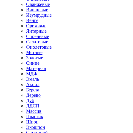
Оранжевые
Вишневые
Изумрудные
Венге
Ореховые
Янтарные
Сиреневые
Салатовые
Фиолетовые
Мятные
Золотые
Синие
Материал
МДФ
Эмаль
Акрил
Береза
Дерево
Дуб
ЛДСП
Массив
Пластик
Шпон
Экошпон
С патиной