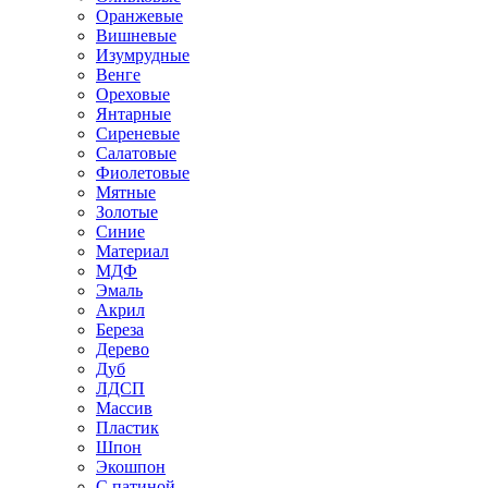
Оранжевые
Вишневые
Изумрудные
Венге
Ореховые
Янтарные
Сиреневые
Салатовые
Фиолетовые
Мятные
Золотые
Синие
Материал
МДФ
Эмаль
Акрил
Береза
Дерево
Дуб
ЛДСП
Массив
Пластик
Шпон
Экошпон
С патиной