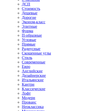
ДСП
Стоимость
Дешевые
Дорогие
Эконом-класс
Элитные
Форма
П-образные
Угловые
Прямые
Радиусные
Скошенные углы
Стиль
Современные
Евро
Английские
Дизайнерские
Итальянские
Кантри
Классические
Лофт
Модерн
Прованс
Неоклассика