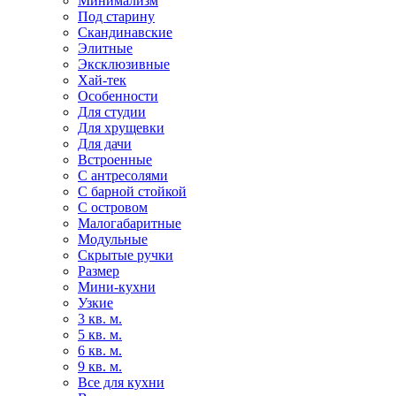
Минимализм
Под старину
Скандинавские
Элитные
Эксклюзивные
Хай-тек
Особенности
Для студии
Для хрущевки
Для дачи
Встроенные
С антресолями
С барной стойкой
С островом
Малогабаритные
Модульные
Скрытые ручки
Размер
Мини-кухни
Узкие
3 кв. м.
5 кв. м.
6 кв. м.
9 кв. м.
Все для кухни