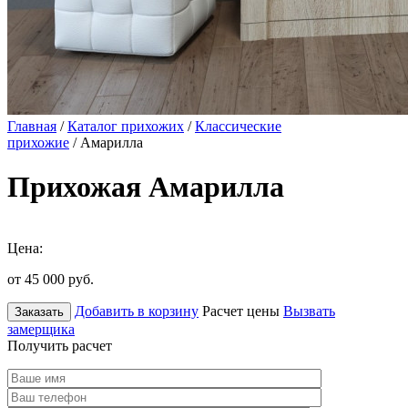
Главная
/
Каталог прихожих
/
Классические
прихожие
/ Амарилла
Прихожая Амарилла
Цена:
от 45 000
руб.
Добавить в корзину
Расчет цены
Вызвать
Заказать
замерщика
Получить расчет