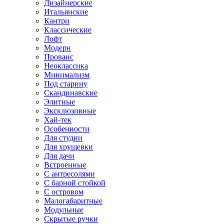
Дизайнерские
Итальянские
Кантри
Классические
Лофт
Модерн
Прованс
Неоклассика
Минимализм
Под старину
Скандинавские
Элитные
Эксклюзивные
Хай-тек
Особенности
Для студии
Для хрущевки
Для дачи
Встроенные
С антресолями
С барной стойкой
С островом
Малогабаритные
Модульные
Скрытые ручки