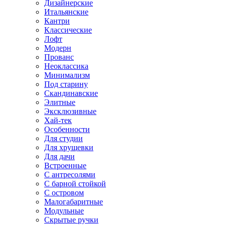
Дизайнерские
Итальянские
Кантри
Классические
Лофт
Модерн
Прованс
Неоклассика
Минимализм
Под старину
Скандинавские
Элитные
Эксклюзивные
Хай-тек
Особенности
Для студии
Для хрущевки
Для дачи
Встроенные
С антресолями
С барной стойкой
С островом
Малогабаритные
Модульные
Скрытые ручки