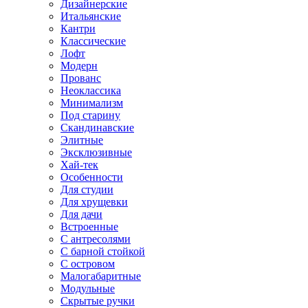
Дизайнерские
Итальянские
Кантри
Классические
Лофт
Модерн
Прованс
Неоклассика
Минимализм
Под старину
Скандинавские
Элитные
Эксклюзивные
Хай-тек
Особенности
Для студии
Для хрущевки
Для дачи
Встроенные
С антресолями
С барной стойкой
С островом
Малогабаритные
Модульные
Скрытые ручки