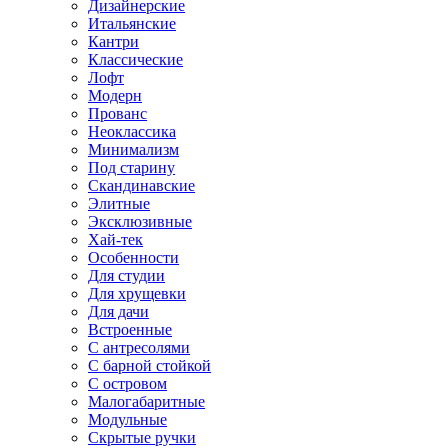
Дизайнерские
Итальянские
Кантри
Классические
Лофт
Модерн
Прованс
Неоклассика
Минимализм
Под старину
Скандинавские
Элитные
Эксклюзивные
Хай-тек
Особенности
Для студии
Для хрущевки
Для дачи
Встроенные
С антресолями
С барной стойкой
С островом
Малогабаритные
Модульные
Скрытые ручки