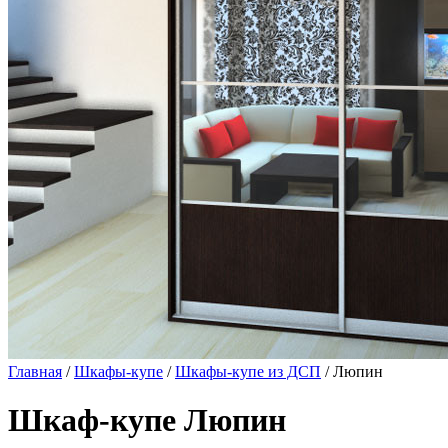
Главная
/
Шкафы-купе
/
Шкафы-купе из ДСП
/ Люпин
Шкаф-купе Люпин