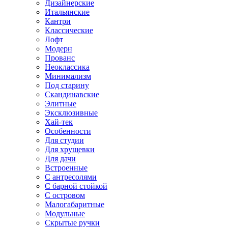
Дизайнерские
Итальянские
Кантри
Классические
Лофт
Модерн
Прованс
Неоклассика
Минимализм
Под старину
Скандинавские
Элитные
Эксклюзивные
Хай-тек
Особенности
Для студии
Для хрущевки
Для дачи
Встроенные
С антресолями
С барной стойкой
С островом
Малогабаритные
Модульные
Скрытые ручки