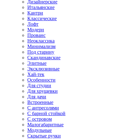
Дизайнерские
Итальянские
Кантри
Классические
Лофт
Модерн
Прованс
Неоклассика
Минимализм
Под старину
Скандинавские
Элитные
Эксклюзивные
Хай-тек
Особенности
Для студии
Для хрущевки
Для дачи
Встроенные
С антресолями
С барной стойкой
С островом
Малогабаритные
Модульные
Скрытые ручки