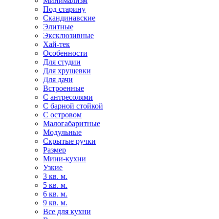
Минимализм
Под старину
Скандинавские
Элитные
Эксклюзивные
Хай-тек
Особенности
Для студии
Для хрущевки
Для дачи
Встроенные
С антресолями
С барной стойкой
С островом
Малогабаритные
Модульные
Скрытые ручки
Размер
Мини-кухни
Узкие
3 кв. м.
5 кв. м.
6 кв. м.
9 кв. м.
Все для кухни