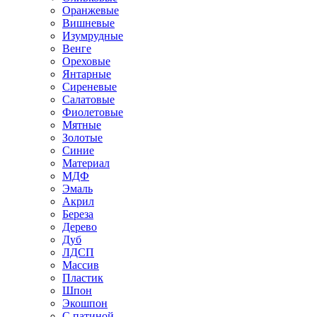
Оранжевые
Вишневые
Изумрудные
Венге
Ореховые
Янтарные
Сиреневые
Салатовые
Фиолетовые
Мятные
Золотые
Синие
Материал
МДФ
Эмаль
Акрил
Береза
Дерево
Дуб
ЛДСП
Массив
Пластик
Шпон
Экошпон
С патиной