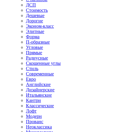
ДСП
Стоимость
Дешевые
Дорогие
Эконом-класс
Элитные
Форма
П-образные
Угловые
Прямые
Радиусные
Скошенные углы
Стиль
Современные
Евро
Английские
Дизайнерские
Итальянские
Кантри
Классические
Лофт
Модерн
Прованс
Неоклассика