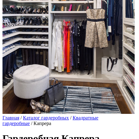
Главная
/
Каталог гардеробных
/
Квадратные
гардеробные
/ Капрера
Гардеробная Капрера