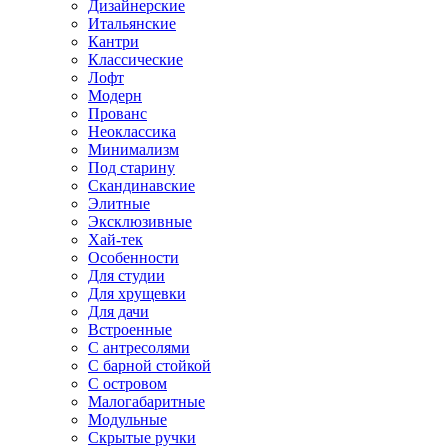
Дизайнерские
Итальянские
Кантри
Классические
Лофт
Модерн
Прованс
Неоклассика
Минимализм
Под старину
Скандинавские
Элитные
Эксклюзивные
Хай-тек
Особенности
Для студии
Для хрущевки
Для дачи
Встроенные
С антресолями
С барной стойкой
С островом
Малогабаритные
Модульные
Скрытые ручки