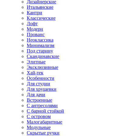
Дизайнерские
Итальянские
Кантри
Классические
Лофт
Модерн
Прованс
Неоклассика
Минимализм
Под старину
Скандинавские
Элитные
Эксклюзивные
Хай-тек
Особенности
Для студии
Для хрущевки
Для дачи
Встроенные
С антресолями
С барной стойкой
С островом
Малогабаритные
Модульные
Скрытые ручки