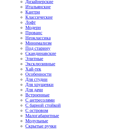
Дизайнерские
Итальянские
Кантри
Классические
Лофт
Модерн
Прованс
Неоклассика
Минимализм
Под старину
Скандинавские
Элитные
Эксклюзивные
Хай-тек
Особенности
Для студии
Для хрущевки
Для дачи
Встроенные
С антресолями
С барной стойкой
С островом
Малогабаритные
Модульные
Скрытые ручки