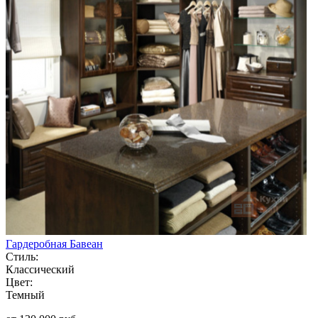
Гардеробная Бавеан
Стиль:
Классический
Цвет:
Темный