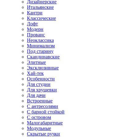
Дизайнерские
Итальянские
Кантри
Классические
Лофт
Модерн
Прованс
Неоклассика
Минимализм
Под старину
Скандинавские
Элитные
Эксклюзивные
Хай-тек
Особенности
Для студии
Для хрущевки
Для дачи
Встроенные
С антресолями
С барной стойкой
С островом
Малогабаритные
Модульные
Скрытые ручки