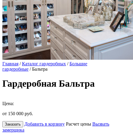
Главная
/
Каталог гардеробных
/
Большие
гардеробные
/ Бальтра
Гардеробная Бальтра
Цена:
от 150 000
руб.
Добавить в корзину
Расчет цены
Вызвать
Заказать
замерщика