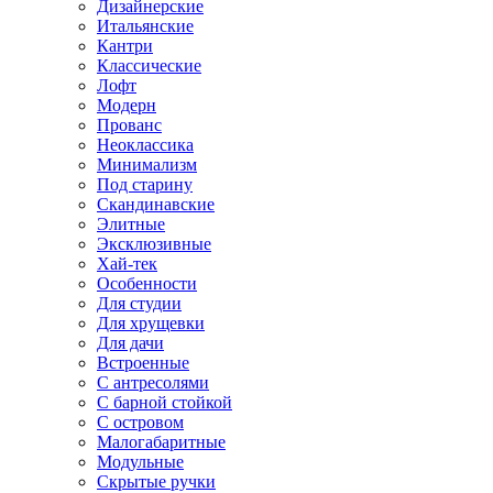
Дизайнерские
Итальянские
Кантри
Классические
Лофт
Модерн
Прованс
Неоклассика
Минимализм
Под старину
Скандинавские
Элитные
Эксклюзивные
Хай-тек
Особенности
Для студии
Для хрущевки
Для дачи
Встроенные
С антресолями
С барной стойкой
С островом
Малогабаритные
Модульные
Скрытые ручки