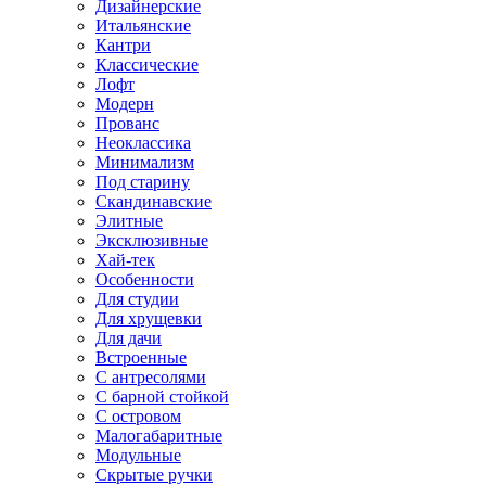
Дизайнерские
Итальянские
Кантри
Классические
Лофт
Модерн
Прованс
Неоклассика
Минимализм
Под старину
Скандинавские
Элитные
Эксклюзивные
Хай-тек
Особенности
Для студии
Для хрущевки
Для дачи
Встроенные
С антресолями
С барной стойкой
С островом
Малогабаритные
Модульные
Скрытые ручки