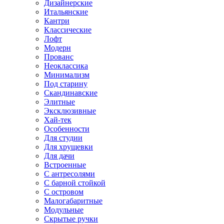
Дизайнерские
Итальянские
Кантри
Классические
Лофт
Модерн
Прованс
Неоклассика
Минимализм
Под старину
Скандинавские
Элитные
Эксклюзивные
Хай-тек
Особенности
Для студии
Для хрущевки
Для дачи
Встроенные
С антресолями
С барной стойкой
С островом
Малогабаритные
Модульные
Скрытые ручки