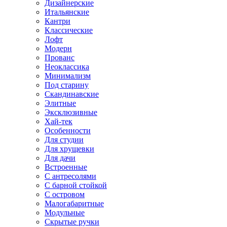
Дизайнерские
Итальянские
Кантри
Классические
Лофт
Модерн
Прованс
Неоклассика
Минимализм
Под старину
Скандинавские
Элитные
Эксклюзивные
Хай-тек
Особенности
Для студии
Для хрущевки
Для дачи
Встроенные
С антресолями
С барной стойкой
С островом
Малогабаритные
Модульные
Скрытые ручки