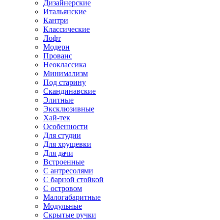
Дизайнерские
Итальянские
Кантри
Классические
Лофт
Модерн
Прованс
Неоклассика
Минимализм
Под старину
Скандинавские
Элитные
Эксклюзивные
Хай-тек
Особенности
Для студии
Для хрущевки
Для дачи
Встроенные
С антресолями
С барной стойкой
С островом
Малогабаритные
Модульные
Скрытые ручки