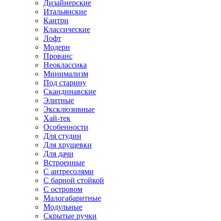
Дизайнерские
Итальянские
Кантри
Классические
Лофт
Модерн
Прованс
Неоклассика
Минимализм
Под старину
Скандинавские
Элитные
Эксклюзивные
Хай-тек
Особенности
Для студии
Для хрущевки
Для дачи
Встроенные
С антресолями
С барной стойкой
С островом
Малогабаритные
Модульные
Скрытые ручки