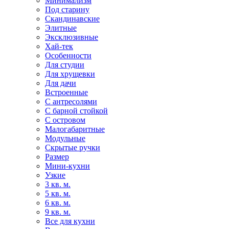
Минимализм
Под старину
Скандинавские
Элитные
Эксклюзивные
Хай-тек
Особенности
Для студии
Для хрущевки
Для дачи
Встроенные
С антресолями
С барной стойкой
С островом
Малогабаритные
Модульные
Скрытые ручки
Размер
Мини-кухни
Узкие
3 кв. м.
5 кв. м.
6 кв. м.
9 кв. м.
Все для кухни