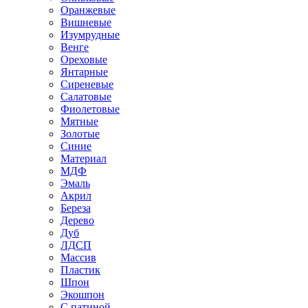
Оранжевые
Вишневые
Изумрудные
Венге
Ореховые
Янтарные
Сиреневые
Салатовые
Фиолетовые
Мятные
Золотые
Синие
Материал
МДФ
Эмаль
Акрил
Береза
Дерево
Дуб
ЛДСП
Массив
Пластик
Шпон
Экошпон
С патиной