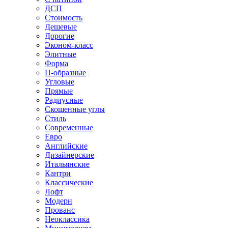
ДСП
Стоимость
Дешевые
Дорогие
Эконом-класс
Элитные
Форма
П-образные
Угловые
Прямые
Радиусные
Скошенные углы
Стиль
Современные
Евро
Английские
Дизайнерские
Итальянские
Кантри
Классические
Лофт
Модерн
Прованс
Неоклассика