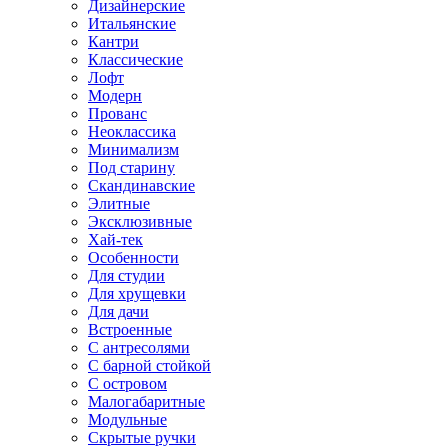
Дизайнерские
Итальянские
Кантри
Классические
Лофт
Модерн
Прованс
Неоклассика
Минимализм
Под старину
Скандинавские
Элитные
Эксклюзивные
Хай-тек
Особенности
Для студии
Для хрущевки
Для дачи
Встроенные
С антресолями
С барной стойкой
С островом
Малогабаритные
Модульные
Скрытые ручки