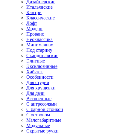
Дизайнерские
Итальянские
Кантри
Классические
Лофт
Модерн
Прованс
Неоклассика
Минимализм
Под старину
Скандинавские
Элитные
Эксклюзивные
Хай-тек
Особенности
Для студии
Для хрущевки
Для дачи
Встроенные
С антресолями
С барной стойкой
С островом
Малогабаритные
Модульные
Скрытые ручки