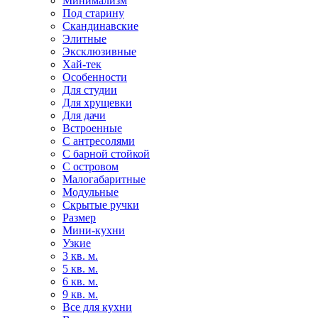
Минимализм
Под старину
Скандинавские
Элитные
Эксклюзивные
Хай-тек
Особенности
Для студии
Для хрущевки
Для дачи
Встроенные
С антресолями
С барной стойкой
С островом
Малогабаритные
Модульные
Скрытые ручки
Размер
Мини-кухни
Узкие
3 кв. м.
5 кв. м.
6 кв. м.
9 кв. м.
Все для кухни