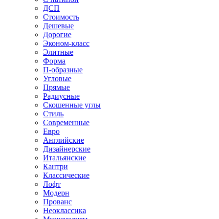
ДСП
Стоимость
Дешевые
Дорогие
Эконом-класс
Элитные
Форма
П-образные
Угловые
Прямые
Радиусные
Скошенные углы
Стиль
Современные
Евро
Английские
Дизайнерские
Итальянские
Кантри
Классические
Лофт
Модерн
Прованс
Неоклассика