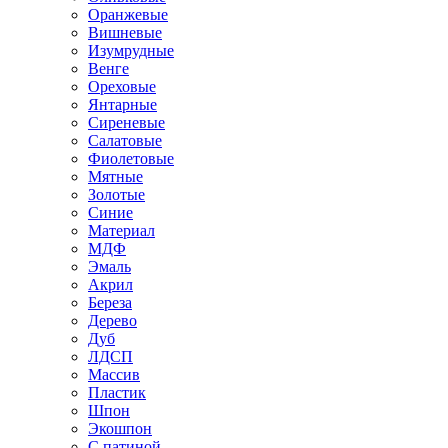
Оранжевые
Вишневые
Изумрудные
Венге
Ореховые
Янтарные
Сиреневые
Салатовые
Фиолетовые
Мятные
Золотые
Синие
Материал
МДФ
Эмаль
Акрил
Береза
Дерево
Дуб
ЛДСП
Массив
Пластик
Шпон
Экошпон
С патиной