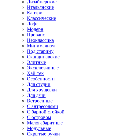
Дизайнерские
Итальянские
Кантри
Классические
Лофт
Модерн
Прованс
Неоклассика
Минимализм
Под старину
Скандинавские
Элитные
Эксклюзивные
Хай-тек
Особенности
Для студии
Для хрущевки
Для дачи
Встроенные
С антресолями
С барной стойкой
С островом
Малогабаритные
Модульные
Скрытые ручки