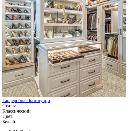
Гардеробная Базилуццо
Стиль:
Классический
Цвет:
Белый