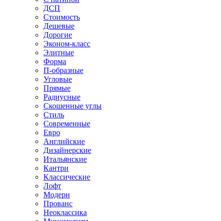
ДСП
Стоимость
Дешевые
Дорогие
Эконом-класс
Элитные
Форма
П-образные
Угловые
Прямые
Радиусные
Скошенные углы
Стиль
Современные
Евро
Английские
Дизайнерские
Итальянские
Кантри
Классические
Лофт
Модерн
Прованс
Неоклассика