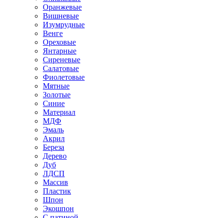
Оранжевые
Вишневые
Изумрудные
Венге
Ореховые
Янтарные
Сиреневые
Салатовые
Фиолетовые
Мятные
Золотые
Синие
Материал
МДФ
Эмаль
Акрил
Береза
Дерево
Дуб
ЛДСП
Массив
Пластик
Шпон
Экошпон
С патиной