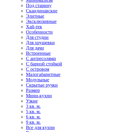
Минимализм
Под старину
Скандинавские
Элитные
Эксклюзивные
Хай-тек
Особенности
Для студии
Для хрущевки
Для дачи
Встроенные
С антресолями
С барной стойкой
С островом
Малогабаритные
Модульные
Скрытые ручки
Размер
Мини-кухни
Узкие
3 кв. м.
5 кв. м.
6 кв. м.
9 кв. м.
Все для кухни