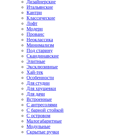
Дизайнерские
Итальянские
Кантри
Классические
Лофт
Модерн
Прованс
Неоклассика
Минимализм
Под старину
Скандинавские
Элитные
Эксклюзивные
Хай-тек
Особенности
Для студии
Для хрущевки
Для дачи
Встроенные
С антресолями
С барной стойкой
С островом
Малогабаритные
Модульные
Скрытые ручки