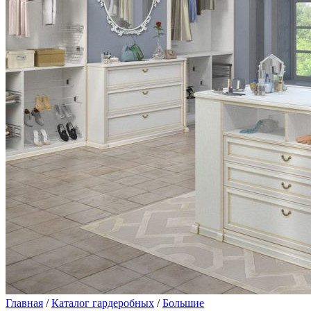
Главная
/
Каталог гардеробных
/
Большие