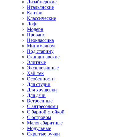
Дизайнерские
Итальянские
Кантри
Классические
Лофт
Модерн
Прованс
Неоклассика
Минимализм
Под старину
Скандинавские
Элитные
Эксклюзивные
Хай-тек
Особенности
Для студии
Для хрущевки
Для дачи
Встроенные
С антресолями
С барной стойкой
С островом
Малогабаритные
Модульные
Скрытые ручки