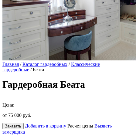
Главная
/
Каталог гардеробных
/
Классические
гардеробные
/ Беата
Гардеробная Беата
Цена:
от 75 000
руб.
Добавить в корзину
Расчет цены
Вызвать
Заказать
замерщика