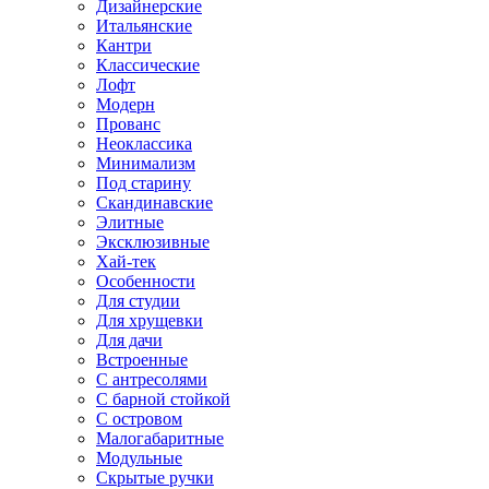
Дизайнерские
Итальянские
Кантри
Классические
Лофт
Модерн
Прованс
Неоклассика
Минимализм
Под старину
Скандинавские
Элитные
Эксклюзивные
Хай-тек
Особенности
Для студии
Для хрущевки
Для дачи
Встроенные
С антресолями
С барной стойкой
С островом
Малогабаритные
Модульные
Скрытые ручки